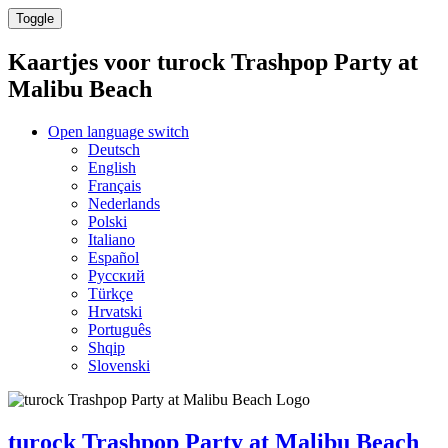
Toggle
Kaartjes voor
turock Trashpop Party at
Malibu Beach
Open language switch
Deutsch
English
Français
Nederlands
Polski
Italiano
Español
Русский
Türkçe
Hrvatski
Português
Shqip
Slovenski
turock Trashpop Party at Malibu Beach