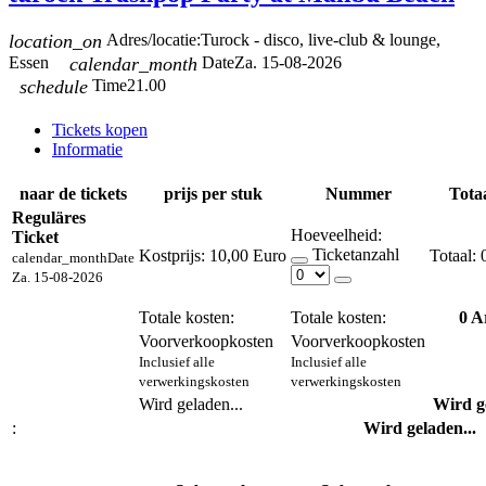
location_on
Adres/locatie:
Turock - disco, live-club & lounge,
Essen
calendar_month
Date
Za. 15-08-2026
schedule
Time
21.00
Tickets kopen
Informatie
naar de tickets
prijs per stuk
Nummer
Totaa
Reguläres
Hoeveelheid:
Ticket
Ticketanzahl
Kostprijs:
10,00 Euro
calendar_month
Date
Za. 15-08-2026
Totale kosten:
Totale kosten:
0
Ar
Voorverkoopkosten
Voorverkoopkosten
Inclusief alle
Inclusief alle
verwerkingskosten
verwerkingskosten
Wird geladen...
Wird ge
:
Wird geladen...