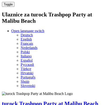
Toggle
Ulaznice za
turock Trashpop Party at
Malibu Beach
Open language switch
Deutsch
English
Français
Nederlands
Polski
Italiano
Español
Русский
Türkçe
Hrvatski
Português
Shqip
Slovenski
turock Trashpop Party at Malibu Beach