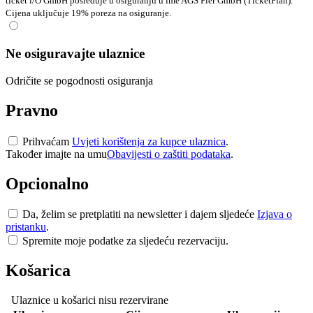
ticket i/O GmbH posreduje u osiguranju u ime AGS Pier GmbH (TicketPlan).
Cijena uključuje 19% poreza na osiguranje.
Ne osiguravajte ulaznice
Odričite se pogodnosti osiguranja
Pravno
Prihvaćam
Uvjeti korištenja za kupce ulaznica
.
Također imajte na umu
Obavijesti o zaštiti podataka
.
Opcionalno
Da, želim se pretplatiti na newsletter i dajem sljedeće
Izjava o
pristanku
.
Spremite moje podatke za sljedeću rezervaciju.
Košarica
Ulaznice u košarici nisu rezervirane