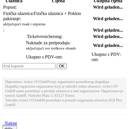
Ulaznica
Cijena
Ukupna cijena
Popust:
Wird geladen...
Fizička ulaznica:
Fizička ulaznica + Poklon
pakiranje:
Wird geladen...
uključujući tisak i otpremu
:
Wird geladen...
Ticketversicherung:
Wird geladen...
Naknade za pretprodaju:
Wird geladen...
uključujući sve troškove obrade
Ukupno s PDV-
Ukupno s PDV-om:
om:
Napomena: ticket i/O GmbH nije organizator ponuđenog događaja.
Događaj organizira organizator koji je također izdao ulaznice. ticket i/O
GmbH samo posreduje u prodaji ulaznica u ime organizatora. Organizator je
turock GmbH, Viehofer Platz 3, 45127 Essen.
Također, ticket i/O GmbH posreduje u ponudi osiguranja ulaznica AGS Pier
GmbH.
Natrag
dalje