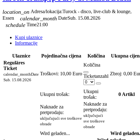
location_on
Adresa/lokacija:
Turock - disco, live-club & lounge,
Essen
calendar_month
Date
Sub. 15.08.2026
schedule
Time
21:00
Kupi ulaznice
Informacije
Ulaznice
Pojedinačna cijena
Količina
Ukupna cijen
Reguläres
Količina
Ticket
Troškovi:
10,00 Euro
0,00 Eu
calendar_month
Date
Ticketanzahl
Sub. 15.08.2026
Ukupni
Ukupni trošak:
0
Artikl
trošak:
Naknade za
Naknade za
pretprodaju:
pretprodaju:
uključujući
uključujući sve troškove
sve troškove
obrade
obrade
Wird geladen...
Wird geladen.