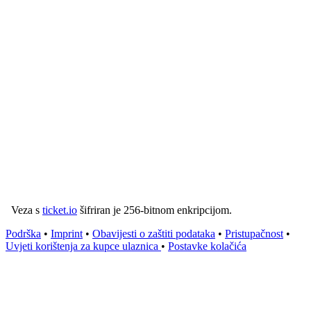
Veza s
ticket.io
šifriran je 256-bitnom enkripcijom.
Podrška
•
Imprint
•
Obavijesti o zaštiti podataka
•
Pristupačnost
•
Uvjeti korištenja za kupce ulaznica
•
Postavke kolačića