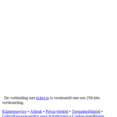
De verbinding met
ticket.io
is versleuteld met een 256-bits
versleuteling.
Klantenservice
•
Afdruk
•
Privacybeleid
•
Toegankelijkheid
•
Gebruiksvoorwaarden voor ticketkopers
•
Cookie-instellingen