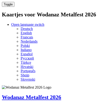
Toggle
Kaartjes voor
Wodanaz Metalfest 2026
Open language switch
Deutsch
English
Français
Nederlands
Polski
Italiano
Español
Русский
Türkçe
Hrvatski
Português
Shqip
Slovenski
Wodanaz Metalfest 2026