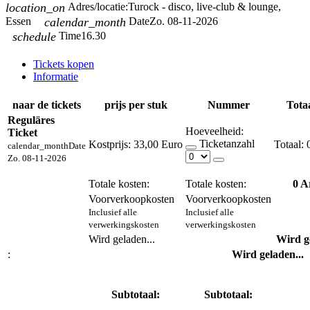
location_on
Adres/locatie:
Turock - disco, live-club & lounge,
Essen
calendar_month
Date
Zo. 08-11-2026
schedule
Time
16.30
Tickets kopen
Informatie
naar de tickets
prijs per stuk
Nummer
Totaa
Reguläres
Hoeveelheid:
Ticket
Ticketanzahl
Kostprijs:
33,00 Euro
calendar_month
Date
Zo. 08-11-2026
Totale kosten:
Totale kosten:
0
Ar
Voorverkoopkosten
Voorverkoopkosten
Inclusief alle
Inclusief alle
verwerkingskosten
verwerkingskosten
Wird geladen...
Wird ge
:
Wird geladen...
Subtotaal:
Subtotaal: