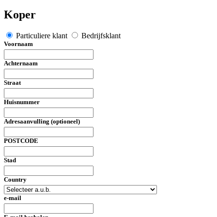
Koper
Particuliere klant
Bedrijfsklant
Voornaam
Achternaam
Straat
Huisnummer
Adresaanvulling (optioneel)
POSTCODE
Stad
Country
e-mail