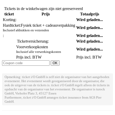
Tickets in de winkelwagen zijn niet gereserveerd
ticket
Prijs
Totaalprijs
Korting:
Wird geladen...
Hardticket:
Fysiek ticket + cadeauverpakking
Wird geladen...
Inclusief afdrukken en verzenden
:
Wird geladen...
Ticketversicherung:
Wird geladen...
Voorverkoopkosten
Wird geladen...
Inclusief alle verwerkingskosten
Prijs incl. BTW
Prijs incl. BTW
Opmerking: ticket i/O GmbH is zelf niet de organisator van het aangeboden
evenement. Het evenement wordt georganiseerd door de organisator, die
ook de uitgever van de tickets is. ticket i/O GmbH regelt alleen de tickets in
opdracht van de organisator van het evenement. De organisator is turock
GmbH, Viehofer Platz 3, 45127 Essen
Furthermore, ticket i/O GmbH arranges ticket insurance from AGS Pier
GmbH.