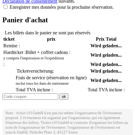
Déclaration de consentement
suivants.
Enregistrer mes données pour la prochaine réservation.
Panier d'achat
Les billets dans le panier ne sont pas réservés
ticket
prix
Prix Total
Remise :
Wird geladen...
Hardticket :
Billet + coffret cadeau :
Wird geladen...
y compris l'impression et l'expédition
:
Wird geladen...
Ticketversicherung:
Wird geladen...
Frais de service (réservation en ligne)
Wird geladen...
inclut tous les frais de traitement
Total TVA incluse :
Total TVA incluse :
Note : ticket i/O GmbH n'est pas lui-même l'organisateur de l'événement
proposé. L'événement est organisé par l'organisateur, qui est également
l'émetteur des billets. Ticket i/O GmbH se contente d'organiser les billets au
nom de l'organisateur de l'événement. l'organisateur de l'événement est
turock GmbH, Viehofer Platz 3, 45127 Essen