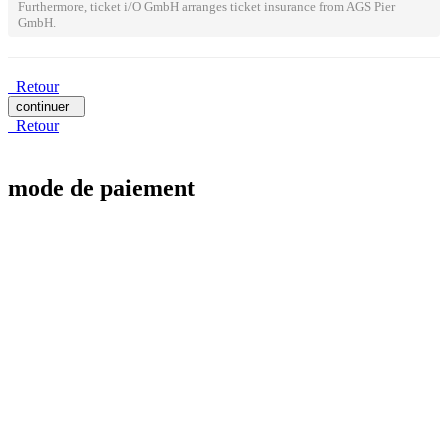
Furthermore, ticket i/O GmbH arranges ticket insurance from AGS Pier
GmbH.
Retour
continuer
Retour
mode de paiement