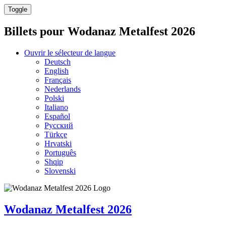
Toggle
Billets pour
Wodanaz Metalfest 2026
Ouvrir le sélecteur de langue
Deutsch
English
Français
Nederlands
Polski
Italiano
Español
Русский
Türkçe
Hrvatski
Português
Shqip
Slovenski
Wodanaz Metalfest 2026