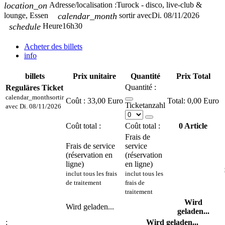
location_on
Adresse/localisation :
Turock - disco, live-club &
lounge, Essen
calendar_month
sortir avec
Di. 08/11/2026
schedule
Heure
16h30
Acheter des billets
info
billets
Prix unitaire
Quantité
Prix Total
Quantité :
Reguläres Ticket
calendar_month
sortir
Coût :
33,00 Euro
0,00 Euro
Ticketanzahl
avec
Di. 08/11/2026
Coût total :
Coût total :
0
Article
Frais de
Frais de service
service
(réservation en
(réservation
ligne)
en ligne)
inclut tous les frais
inclut tous les
de traitement
frais de
traitement
Wird
Wird geladen...
geladen...
:
Wird geladen...