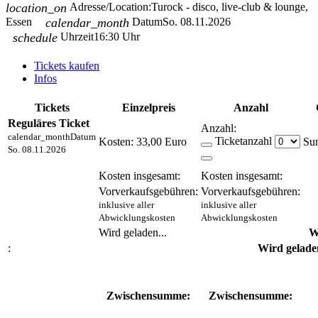
location_on
Adresse/Location:
Turock - disco, live-club & lounge,
Essen
calendar_month
Datum
So. 08.11.2026
schedule
Uhrzeit
16:30 Uhr
Tickets kaufen
Infos
Tickets
Einzelpreis
Anzahl
Reguläres Ticket
Anzahl:
calendar_month
Datum
Ticketanzahl
Kosten:
33,00 Euro
So. 08.11.2026
Kosten insgesamt:
Kosten insgesamt:
Vorverkaufsgebühren:
Vorverkaufsgebühren:
inklusive aller
inklusive aller
Abwicklungskosten
Abwicklungskosten
Wird geladen...
W
:
Wird geladen
Zwischensumme:
Zwischensumme: