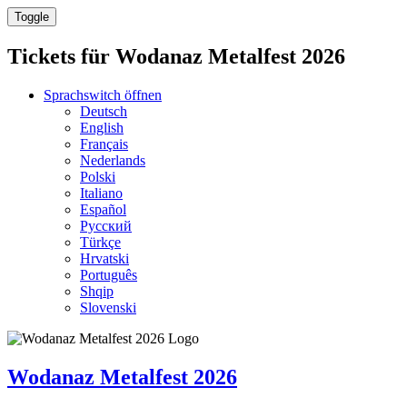
Toggle
Tickets für
Wodanaz Metalfest 2026
Sprachswitch öffnen
Deutsch
English
Français
Nederlands
Polski
Italiano
Español
Русский
Türkçe
Hrvatski
Português
Shqip
Slovenski
Wodanaz Metalfest 2026