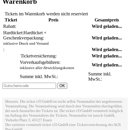
Warenkorb
Tickets im Warenkorb werden nicht reserviert
Ticket
Preis
Gesamtpreis
Rabatt:
Wird geladen...
Hardticket:
Hardticket +
Geschenkverpackung:
Wird geladen...
inklusive Druck und Versand
:
Wird geladen...
Ticketversicherung:
Wird geladen...
Vorverkaufsgebühren:
Wird geladen...
inklusive aller Abwicklungskosten
Summe inkl.
Summe inkl. MwSt.:
MwSt.:
Hinweis: Die ticket i/O GmbH ist nicht selbst Veranstalter der angebotenen
Veranstaltung. Die Veranstaltung wird durch den Veranstalter durchgeführt,
der auch Aussteller der Tickets ist. Die ticket i/O GmbH vermittelt lediglich
im Auftrag des Veranstalters die Tickets. Veranstalter ist turock GmbH,
Viehofer Platz 3, 45127 Essen
Des weiteren vermittelt ticket i/O GmbH eine Ticketversicherung der AGS
Pier GmbH.