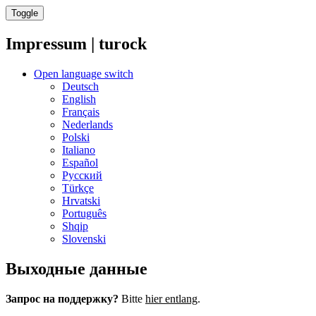
Toggle
Impressum | turock
Open language switch
Deutsch
English
Français
Nederlands
Polski
Italiano
Español
Русский
Türkçe
Hrvatski
Português
Shqip
Slovenski
Выходные данные
Запрос на поддержку?
Bitte
hier entlang
.