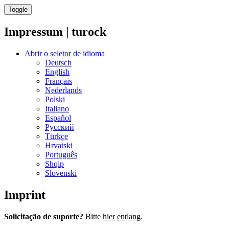
Toggle
Impressum | turock
Abrir o seletor de idioma
Deutsch
English
Français
Nederlands
Polski
Italiano
Español
Русский
Türkçe
Hrvatski
Português
Shqip
Slovenski
Imprint
Solicitação de suporte?
Bitte
hier entlang
.