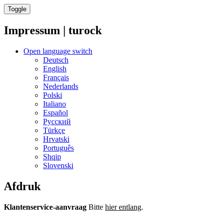
Toggle
Impressum | turock
Open language switch
Deutsch
English
Français
Nederlands
Polski
Italiano
Español
Русский
Türkçe
Hrvatski
Português
Shqip
Slovenski
Afdruk
Klantenservice-aanvraag
Bitte
hier entlang
.