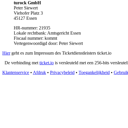
turock GmbH
Peter Siewert
Viehofer Platz 3
45127 Essen
HR-nummer: 21935
Lokale rechtbank: Amtsgericht Essen
Fiscaal nummer: kommt
Vertegenwoordigd door: Peter Siewert
Hier
geht es zum Impressum des Ticketdienstleisters ticket.io
De verbinding met
ticket.io
is versleuteld met een 256-bits versleutel
Klantenservice
•
Afdruk
•
Privacybeleid
•
Toegankelijkheid
•
Gebruik