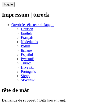
Toggle
Impressum | turock
Ouvrir le sélecteur de langue
Deutsch
English
Français
Nederlands
Polski
Italiano
Español
Русский
Türkçe
Hrvatski
Português
Shqip
Slovenski
tête de mât
Demande de support ?
Bitte
hier entlang
.