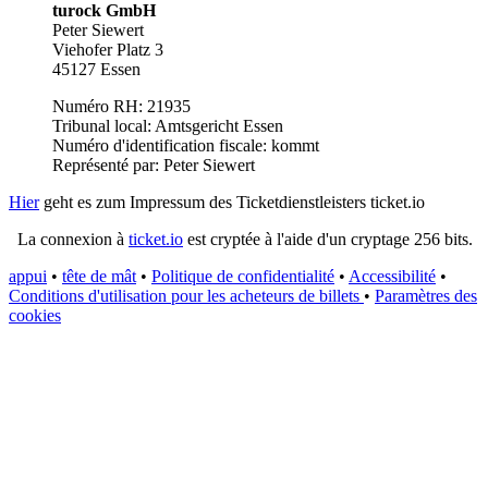
turock GmbH
Peter Siewert
Viehofer Platz 3
45127 Essen
Numéro RH: 21935
Tribunal local: Amtsgericht Essen
Numéro d'identification fiscale: kommt
Représenté par: Peter Siewert
Hier
geht es zum Impressum des Ticketdienstleisters ticket.io
La connexion à
ticket.io
est cryptée à l'aide d'un cryptage 256 bits.
appui
•
tête de mât
•
Politique de confidentialité
•
Accessibilité
•
Conditions d'utilisation pour les acheteurs de billets
•
Paramètres des
cookies