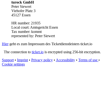
turock GmbH
Peter Siewert
Viehofer Platz 3
45127 Essen
HR number: 21935
Local court: Amtsgericht Essen
Tax number: kommt
represented by: Peter Siewert
Hier
geht es zum Impressum des Ticketdienstleisters ticket.io
The connection to
ticket.io
is encrypted using 256-bit encryption.
Support
•
Imprint
•
Privacy policy
•
Accessibility
•
Terms of use
•
Cookie settings