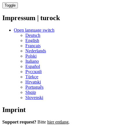
Toggle
Impressum | turock
Open language switch
Deutsch
English
Français
Nederlands
Polski
Italiano
Español
Русский
Türkçe
Hrvatski
Português
Shqip
Slovenski
Imprint
Support request?
Bitte
hier entlang
.