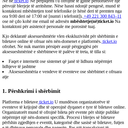
Ne në
ticket.io
Ne përpiqemi t'u ofrojmë të gjithë përdoruesve një
përvojë blerjeje të arritshme. Nëse hasni ndonjë pengesë, mund të
kontaktoni mbështetjen tonë telefonike (e hënë deri të premten nga
ora 9:00 deri në 17:00 në [numri i telefonit]).
+49 221 300 843–11
ose në çdo kohë me email në adresën
mbështetje(në)ticket.io
Na
kontaktoni për asistencë personale me porosinë tuaj.
Kjo deklaratë aksesueshmërie vlen ekskluzivisht për shërbimin e
biletave online të ofruar nën nën-domenet e platformës.
ticket.io
ofrohet. Ne nuk marrim përsipër asnjë përgjegjësi për
aksesueshmërinë e shërbimeve të palëve të treta, të tilla si:
Faqet e internetit ose sistemet që janë të lidhura nëpërmjet
lidhjeve të jashtme
Aksesueshmëria e vendeve të eventeve ose shërbimet e ofruara
atje
1. Përshkrimi i shërbimit
Platforma e biletave
ticket.io
U mundëson organizatorëve të
eventeve të krijojnë dhe të operojnë dyqanet e tyre të biletave online.
Organizatorët mund të ofrojnë bileta për evente për shitje publike
nëpërmjet një nën-domeni specifik. Procesi i blerjes së biletave
përfshin zgjedhjen e eventit, kategorisë dhe sasisë së biletave, futjen
e të dhënave personale dhe pagesën. Pas një transaksioni të