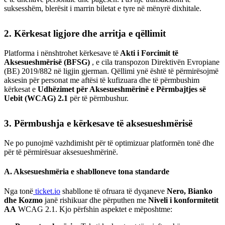
suksesshëm, blerësit i marrin biletat e tyre në mënyrë dixhitale.
2. Kërkesat ligjore dhe arritja e qëllimit
Platforma i nënshtrohet kërkesave të
Akti i Forcimit të
Aksesueshmërisë (BFSG)
, e cila transpozon Direktivën Evropiane
(BE) 2019/882 në ligjin gjerman. Qëllimi ynë është të përmirësojmë
aksesin për personat me aftësi të kufizuara dhe të përmbushim
kërkesat e
Udhëzimet për Aksesueshmërinë e Përmbajtjes së
Uebit (WCAG) 2.1
për të përmbushur.
3. Përmbushja e kërkesave të aksesueshmërisë
Ne po punojmë vazhdimisht për të optimizuar platformën tonë dhe
për të përmirësuar aksesueshmërinë.
A. Aksesueshmëria e shablloneve tona standarde
Nga tonë
ticket.io
shabllone të ofruara të dyqaneve
Nero, Bianko
dhe Kozmo
janë rishikuar dhe përputhen me
Niveli i konformitetit
AA
WCAG 2.1. Kjo përfshin aspektet e mëposhtme: