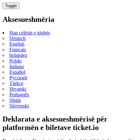
Toggle
Aksesueshmëria
Hap çelësin e gjuhës
Deutsch
English
Français
holandez
Polski
Italiano
Español
Русский
Türkçe
Hrvatski
Português
Shqip
Slovenski
Deklarata e aksesueshmërisë për
platformën e biletave ticket.io