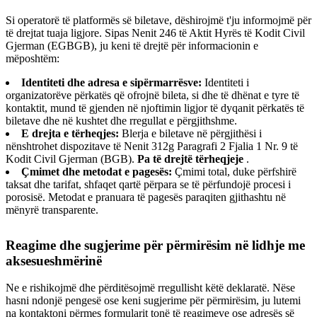
Si operatorë të platformës së biletave, dëshirojmë t'ju informojmë për
të drejtat tuaja ligjore. Sipas Nenit 246 të Aktit Hyrës të Kodit Civil
Gjerman (EGBGB), ju keni të drejtë për informacionin e
mëposhtëm:
Identiteti dhe adresa e sipërmarrësve:
Identiteti i
organizatorëve përkatës që ofrojnë bileta, si dhe të dhënat e tyre të
kontaktit, mund të gjenden në njoftimin ligjor të dyqanit përkatës të
biletave dhe në kushtet dhe rregullat e përgjithshme.
E drejta e tërheqjes:
Blerja e biletave në përgjithësi i
nënshtrohet dispozitave të Nenit 312g Paragrafi 2 Fjalia 1 Nr. 9 të
Kodit Civil Gjerman (BGB).
Pa të drejtë tërheqjeje
.
Çmimet dhe metodat e pagesës:
Çmimi total, duke përfshirë
taksat dhe tarifat, shfaqet qartë përpara se të përfundojë procesi i
porosisë. Metodat e pranuara të pagesës paraqiten gjithashtu në
mënyrë transparente.
Reagime dhe sugjerime për përmirësim në lidhje me
aksesueshmërinë
Ne e rishikojmë dhe përditësojmë rregullisht këtë deklaratë. Nëse
hasni ndonjë pengesë ose keni sugjerime për përmirësim, ju lutemi
na kontaktoni përmes formularit tonë të reagimeve ose adresës së