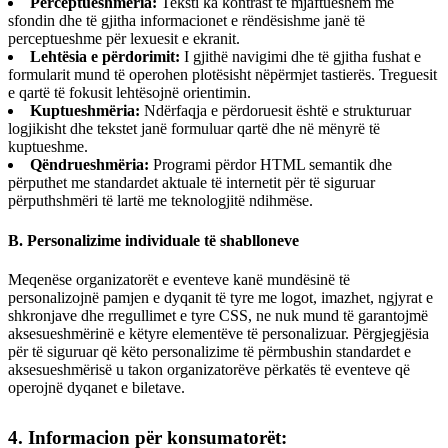
Perceptueshmëria:
Teksti ka kontrast të mjaftueshëm me
sfondin dhe të gjitha informacionet e rëndësishme janë të
perceptueshme për lexuesit e ekranit.
Lehtësia e përdorimit:
I gjithë navigimi dhe të gjitha fushat e
formularit mund të operohen plotësisht nëpërmjet tastierës. Treguesit
e qartë të fokusit lehtësojnë orientimin.
Kuptueshmëria:
Ndërfaqja e përdoruesit është e strukturuar
logjikisht dhe tekstet janë formuluar qartë dhe në mënyrë të
kuptueshme.
Qëndrueshmëria:
Programi përdor HTML semantik dhe
përputhet me standardet aktuale të internetit për të siguruar
përputhshmëri të lartë me teknologjitë ndihmëse.
B. Personalizime individuale të shablloneve
Meqenëse organizatorët e eventeve kanë mundësinë të
personalizojnë pamjen e dyqanit të tyre me logot, imazhet, ngjyrat e
shkronjave dhe rregullimet e tyre CSS, ne nuk mund të garantojmë
aksesueshmërinë e këtyre elementëve të personalizuar. Përgjegjësia
për të siguruar që këto personalizime të përmbushin standardet e
aksesueshmërisë u takon organizatorëve përkatës të eventeve që
operojnë dyqanet e biletave.
4. Informacion për konsumatorët: