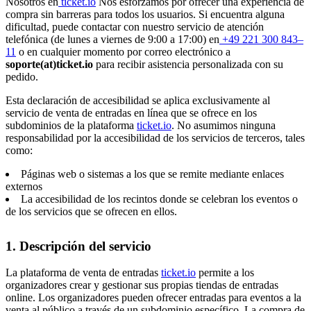
Nosotros en
ticket.io
Nos esforzamos por ofrecer una experiencia de
compra sin barreras para todos los usuarios. Si encuentra alguna
dificultad, puede contactar con nuestro servicio de atención
telefónica (de lunes a viernes de 9:00 a 17:00) en
+49 221 300 843–
11
o en cualquier momento por correo electrónico a
soporte(at)ticket.io
para recibir asistencia personalizada con su
pedido.
Esta declaración de accesibilidad se aplica exclusivamente al
servicio de venta de entradas en línea que se ofrece en los
subdominios de la plataforma
ticket.io
. No asumimos ninguna
responsabilidad por la accesibilidad de los servicios de terceros, tales
como:
Páginas web o sistemas a los que se remite mediante enlaces
externos
La accesibilidad de los recintos donde se celebran los eventos o
de los servicios que se ofrecen en ellos.
1. Descripción del servicio
La plataforma de venta de entradas
ticket.io
permite a los
organizadores crear y gestionar sus propias tiendas de entradas
online. Los organizadores pueden ofrecer entradas para eventos a la
venta al público a través de un subdominio específico. La compra de