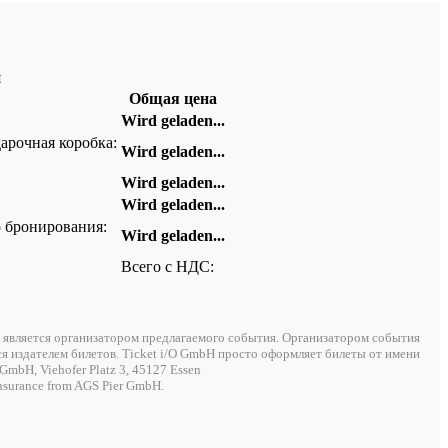
я
Общая цена
Wird geladen...
арочная коробка:
Wird geladen...
Wird geladen...
Wird geladen...
 бронирования:
Wird geladen...
Всего с НДС:
е является организатором предлагаемого события. Организатором события
ся издателем билетов. Ticket i/O GmbH просто оформляет билеты от имени
GmbH, Viehofer Platz 3, 45127 Essen
 insurance from AGS Pier GmbH.