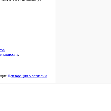
O GmbH acts as an intermediary for
тов
.
иальности
.
ующие
Декларация о согласии
.