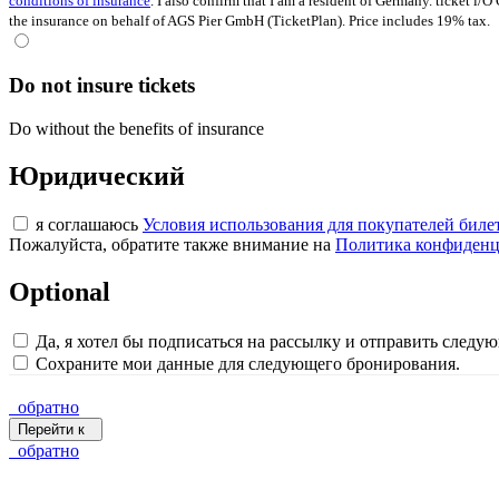
conditions of insurance
. I also confirm that I am a resident of Germany. ticket i/
the insurance on behalf of AGS Pier GmbH (TicketPlan). Price includes 19% tax.
Do not insure tickets
Do without the benefits of insurance
Юридический
я соглашаюсь
Условия использования для покупателей биле
Пожалуйста, обратите также внимание на
Политика конфиденц
Optional
Да, я хотел бы подписаться на рассылку и отправить след
Сохраните мои данные для следующего бронирования.
обратно
Перейти к
обратно