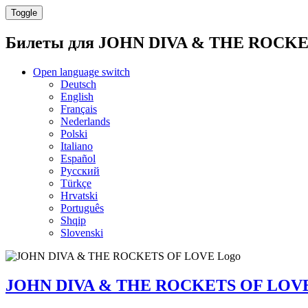
Toggle
Билеты для
JOHN DIVA & THE ROCKE
Open language switch
Deutsch
English
Français
Nederlands
Polski
Italiano
Español
Русский
Türkçe
Hrvatski
Português
Shqip
Slovenski
JOHN DIVA & THE ROCKETS OF LOV