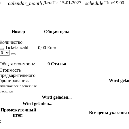
sen
calendar_month
Дата
Пт. 15-01-2027
schedule
Time
19:00
Номер
Общая цена
Количество:
Ticketanzahl
0,00 Euro
Общая стоимость:
0
Статья
Стоимость
предварительного
бронирования:
Wird gelad
включая все расчетные
расходы
Wird geladen...
Wird geladen...
Промежуточный
Все цены указаны 
итог:
С