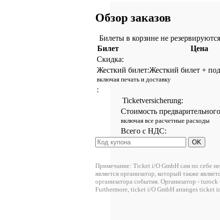
Обзор заказов
Билеты в корзине не резервируютс
Билет
Цена
Скидка:
Жесткий билет:
Жесткий билет + под
включая печать и доставку
:
Ticketversicherung:
Стоимость предварительного
включая все расчетные расходы
Всего с НДС:
Примечание: Ticket i/O GmbH сам по себе н
является организатор, который также являет
организатора события. Организатор - turock 
Furthermore, ticket i/O GmbH arranges ticket