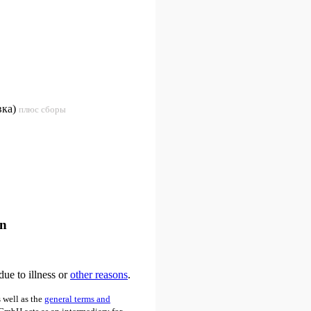
вка)
плюс сборы
an
due to illness or
other reasons
.
 well as the
general terms and