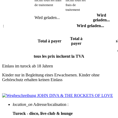
inclut tous les frais
inclut tous les
de traitement
frais de
traitement
Wird
Wird geladen...
geladen...
:
Wird geladen...
Total à
Total à payer
s
payer
tous les prix incluent la TVA
Einlass im turock ab 18 Jahren
Kinder nur in Begleitung eines Erwachsenen. Kinder ohne
Gehörschutz erhalten keinen Einlass
location_on
Adresse/localisation :
Turock - disco, live-club & lounge