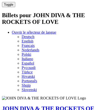
Toggle
Billets pour
JOHN DIVA & THE
ROCKETS OF LOVE
Ouvrir le sélecteur de langue
Deutsch
English
Français
Nederlands
Polski
Italiano
Español
Русский
Türkçe
Hrvatski
Português
Shqip
Slovenski
JOHN DIVA & THE ROCKETS OF