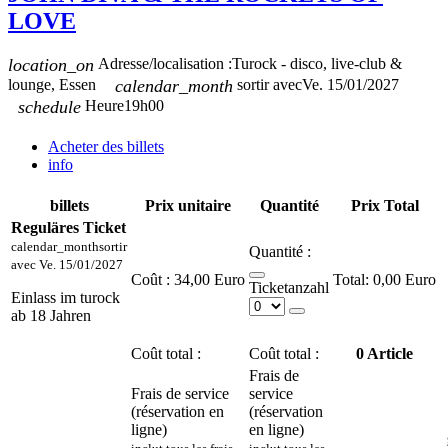
LOVE
location_on
Adresse/localisation :
Turock - disco, live-club &
lounge, Essen
calendar_month
sortir avec
Ve. 15/01/2027
schedule
Heure
19h00
Acheter des billets
info
billets
Prix unitaire
Quantité
Prix Total
Reguläres Ticket
calendar_month
sortir
Quantité :
avec
Ve. 15/01/2027
Coût :
34,00 Euro
0,00 Euro
Ticketanzahl
Einlass im turock
ab 18 Jahren
Coût total :
Coût total :
0
Article
Frais de
Frais de service
service
(réservation en
(réservation
ligne)
en ligne)