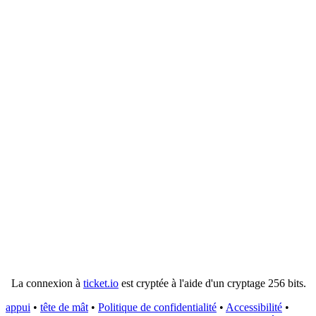
La connexion à
ticket.io
est cryptée à l'aide d'un cryptage 256 bits.
appui
•
tête de mât
•
Politique de confidentialité
•
Accessibilité
•