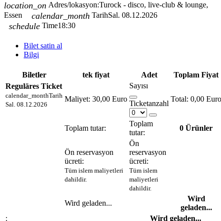
location_on
Adres/lokasyon:
Turock - disco, live-club & lounge,
Essen
calendar_month
Tarih
Sal. 08.12.2026
schedule
Time
18:30
Bilet satin al
Bilgi
Biletler
tek fiyat
Adet
Toplam Fiyat
Sayısı
Reguläres Ticket
calendar_month
Tarih
Maliyet:
30,00 Euro
0,00 Eur
Ticketanzahl
Sal. 08.12.2026
Toplam
Toplam tutar:
0
Ürünler
tutar:
Ön
Ön reservasyon
reservasyon
ücreti:
ücreti:
Tüm islem maliyetleri
Tüm islem
dahildir.
maliyetleri
dahildir.
Wird
Wird geladen...
geladen...
:
Wird geladen...