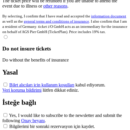
The ticket price will be refunded if you are unable to attend the
event due to illness or
other reasons
.
By selecting, I confirm that I have read and accepted the
information document
as well as the
general terms and conditions of insurance
. I also confirm that I am
a resident of Germany. ticket i/O GmbH acts as an intermediary for the insurance
on behalf of AGS Pier GmbH (TicketPlan). Price includes 19% tax.
Do not insure tickets
Do without the benefits of insurance
Yasal
Bilet alıcıları için kullanım koşulları
kabul ediyorum.
Veri koruma bildirimi
lütfen dikkat ediniz.
İsteğe bağlı
Yes, I would like to subscribe to the newsletter and submit the
following
Onay beyanı
.
Bilgilerimi bir sonraki rezervasyon için kaydet.