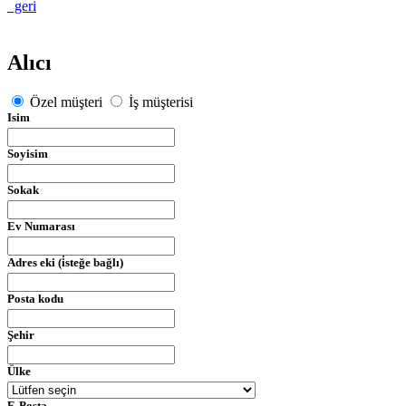
geri
Alıcı
Özel müşteri
İş müşterisi
Isim
Soyisim
Sokak
Ev Numarası
Adres eki (i̇steğe bağlı)
Posta kodu
Şehir
Ülke
E-Posta