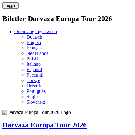
Toggle
Biletler
Darvaza Europa Tour 2026
Open language switch
Deutsch
English
Français
Nederlands
Polski
Italiano
Español
Русский
Türkçe
Hrvatski
Português
Shqip
Slovenski
Darvaza Europa Tour 2026