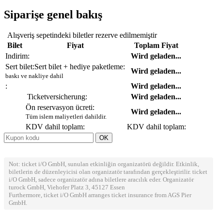
Siparişe genel bakış
Alışveriş sepetindeki biletler rezerve edilmemiştir
Bilet
Fiyat
Toplam Fiyat
Indirim:
Wird geladen...
Sert bilet:
Sert bilet + hediye paketleme:
Wird geladen...
baskı ve nakliye dahil
:
Wird geladen...
Ticketversicherung:
Wird geladen...
Ön reservasyon ücreti:
Wird geladen...
Tüm islem maliyetleri dahildir.
KDV dahil toplam:
KDV dahil toplam:
Not: ticket i/O GmbH, sunulan etkinliğin organizatörü değildir. Etkinlik,
biletlerin de düzenleyicisi olan organizatör tarafından gerçekleştirilir. ticket
i/O GmbH, sadece organizatör adına biletlere aracılık eder. Organizatör
turock GmbH, Viehofer Platz 3, 45127 Essen
Furthermore, ticket i/O GmbH arranges ticket insurance from AGS Pier
GmbH.