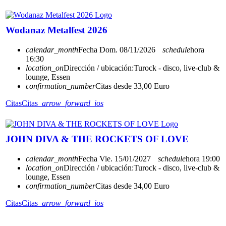
Wodanaz Metalfest 2026
calendar_month
Fecha
Dom. 08/11/2026
schedule
hora
16:30
location_on
Dirección / ubicación:
Turock - disco, live-club &
lounge, Essen
confirmation_number
Citas desde 33,00 Euro
Citas
Citas
arrow_forward_ios
JOHN DIVA & THE ROCKETS OF LOVE
calendar_month
Fecha
Vie. 15/01/2027
schedule
hora
19:00
location_on
Dirección / ubicación:
Turock - disco, live-club &
lounge, Essen
confirmation_number
Citas desde 34,00 Euro
Citas
Citas
arrow_forward_ios