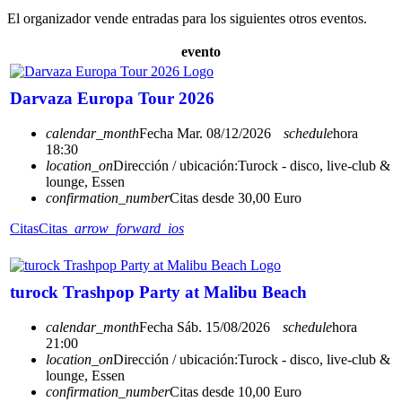
El organizador vende entradas para los siguientes otros eventos.
evento
Darvaza Europa Tour 2026
calendar_month
Fecha
Mar. 08/12/2026
schedule
hora
18:30
location_on
Dirección / ubicación:
Turock - disco, live-club &
lounge, Essen
confirmation_number
Citas desde 30,00 Euro
Citas
Citas
arrow_forward_ios
turock Trashpop Party at Malibu Beach
calendar_month
Fecha
Sáb. 15/08/2026
schedule
hora
21:00
location_on
Dirección / ubicación:
Turock - disco, live-club &
lounge, Essen
confirmation_number
Citas desde 10,00 Euro