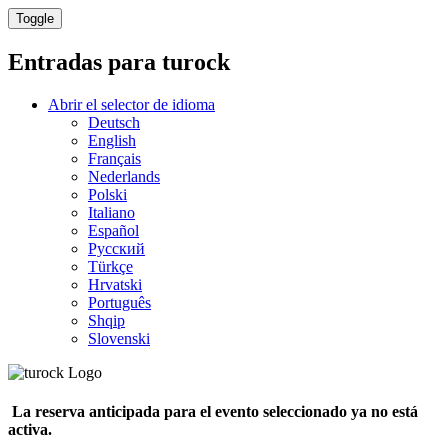
Toggle
Entradas para
turock
Abrir el selector de idioma
Deutsch
English
Français
Nederlands
Polski
Italiano
Español
Русский
Türkçe
Hrvatski
Português
Shqip
Slovenski
La reserva anticipada para el evento seleccionado ya no está
activa.