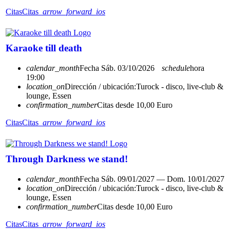
Citas
Citas
arrow_forward_ios
Karaoke till death
calendar_month
Fecha
Sáb. 03/10/2026
schedule
hora
19:00
location_on
Dirección / ubicación:
Turock - disco, live-club &
lounge, Essen
confirmation_number
Citas desde 10,00 Euro
Citas
Citas
arrow_forward_ios
Through Darkness we stand!
calendar_month
Fecha
Sáb. 09/01/2027 — Dom. 10/01/2027
location_on
Dirección / ubicación:
Turock - disco, live-club &
lounge, Essen
confirmation_number
Citas desde 10,00 Euro
Citas
Citas
arrow_forward_ios